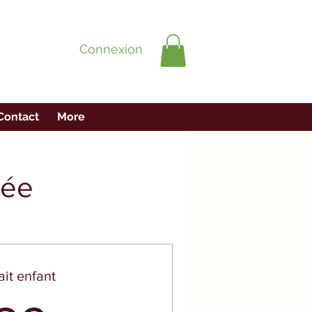
Connexion
Contact
More
née
ait enfant