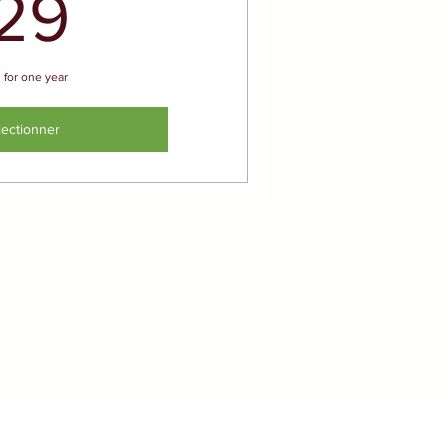
29€
29
d for one year
lectionner