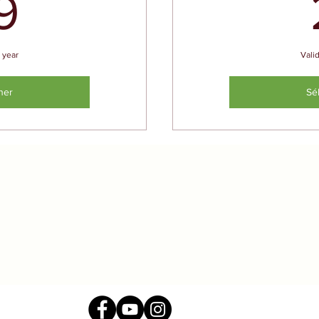
39€
9
 year
Vali
ner
Sé