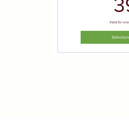
3
Valid for one
Sélection