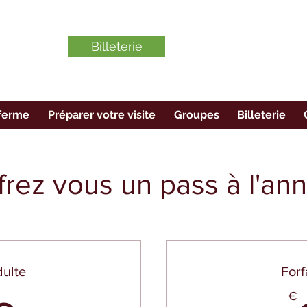
Billeterie
ferme
Préparer votre visite
Groupes
Billeterie
frez vous un pass à l'an
dulte
Forf
€