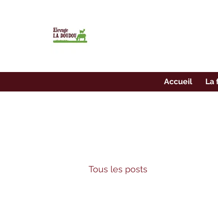
7 euros
7 euros
Accueil
La 
Tous les posts