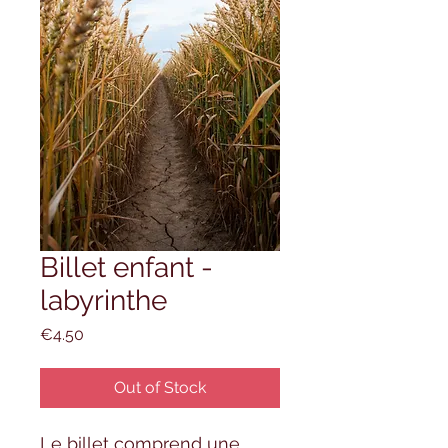
Billet enfant -
labyrinthe
Price
€4.50
Out of Stock
Le billet comprend une