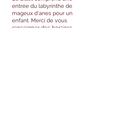
entrée du labyrinthe de
mageux d'anes pour un
enfant. Merci de vous
renseigner des horaires
d'ouverture avant de venir.
Formulaire d'abonnement
OK
©2020 par Elevage la doudou