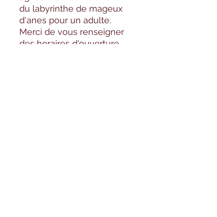
du labyrinthe de mageux
d'anes pour un adulte.
Merci de vous renseigner
des horaires d'ouverture
avant de venir.
Formulaire d'abonnement
OK
©2020 par Elevage la doudou