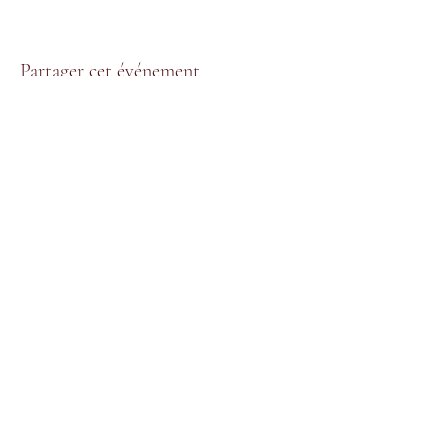
Partager cet événement
Formulaire d'abonnement
OK
©2020 par Elevage la doudou
Fait par la doudou 2022