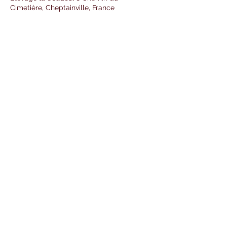
Cimetière, Cheptainville, France
Partager cet événement
Formulaire d'abonnement
OK
©2020 par Elevage la doudou